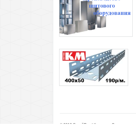
© 2010 СтройПрофКомплект. Оптовые пост